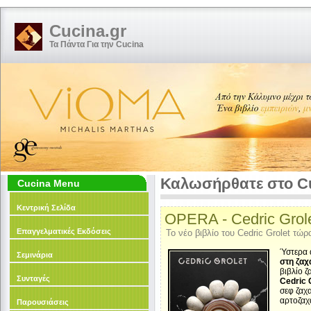
Cucina.gr
Τα Πάντα Για την Cucina
Καλωσήρθατε στο Cu
Cucina Menu
Κεντρική Σελίδα
OPERA - Cedric Grol
Επαγγελματικές Εκδόσεις
Το νέο βιβλίο του Cedric Grolet τώρ
Ύστερα 
Σεμινάρια
στη ζα
βιβλίο 
Συνταγές
Cedric 
σεφ ζαχ
αρτοζαχ
Παρουσιάσεις