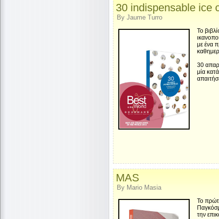
30 indispensable ice
By Jaume Turro
Το βιβλ
ικανοπο
με ένα 
καθημερ
30 απαρ
μία κατ
απαιτήσ
MAS
By Mario Masia
Το πρώτ
Παγκόσ
την επι