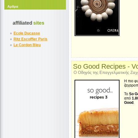
Αρθρα
affiliated
sites
Ecole Ducasse
Ritz Escoffier Paris
Le Cordon Bleu
So Good Recipes - Vo
Ο Οδηγός της Επαγγελματικής Ζαχ
Η πιο φ
ζαχαροπ
Το
So G
από
1.8
Good
.