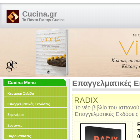
Cucina.gr
Τα Πάντα Για την Cucina
Επαγγελματικές Ε
Cucina Menu
Κεντρική Σελίδα
RADIX
Επαγγελματικές Εκδόσεις
Το νέο βιβλίο του Ισπανού
Επαγγελματικές Εκδόσεις
Σεμινάρια
R
Συνταγές
π
θ
Παρουσιάσεις