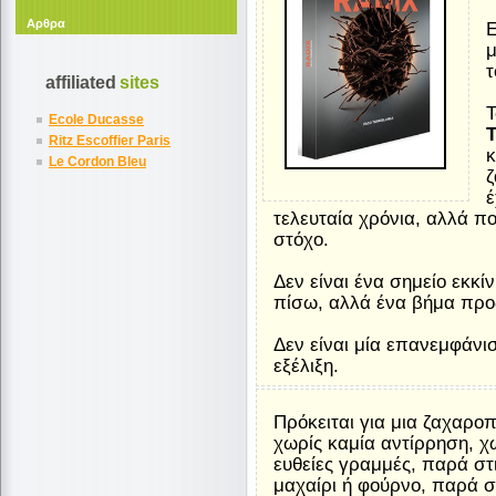
Αρθρα
Ε
μ
τ
affiliated
sites
Τ
Ecole Ducasse
T
Ritz Escoffier Paris
κ
Le Cordon Bleu
ζ
έ
τελευταία χρόνια, αλλά π
στόχο.
Δεν είναι ένα σημείο εκκί
πίσω, αλλά ένα βήμα προ
Δεν είναι μία επανεμφάνισ
εξέλιξη.
Πρόκειται για μια ζαχαροπ
χωρίς καμία αντίρρηση, χω
ευθείες γραμμές, παρά στ
μαχαίρι ή φούρνο, παρά σ